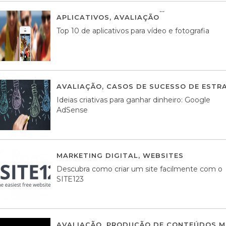
APLICATIVOS
,
AVALIAÇÃO
23 MARÇO, 201
Top 10 de aplicativos para vídeo e fotografia
AVALIAÇÃO
,
CASOS DE SUCESSO DE ESTRA
Ideias criativas para ganhar dinheiro: Google
AdSense
MARKETING DIGITAL
,
WEBSITES
05 AGOS
Descubra como criar um site facilmente com o
SITE123
AVALIAÇÃO
,
PRODUÇÃO DE CONTEÚDOS M