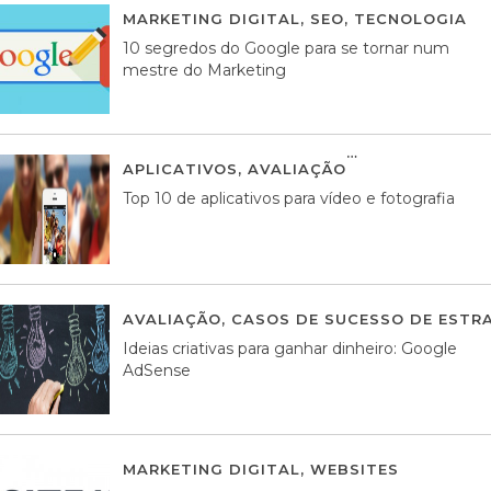
MARKETING DIGITAL
,
SEO
,
TECNOLOGIA
2
10 segredos do Google para se tornar num
mestre do Marketing
APLICATIVOS
,
AVALIAÇÃO
23 MARÇO, 201
Top 10 de aplicativos para vídeo e fotografia
AVALIAÇÃO
,
CASOS DE SUCESSO DE ESTRA
Ideias criativas para ganhar dinheiro: Google
AdSense
MARKETING DIGITAL
,
WEBSITES
05 AGOS