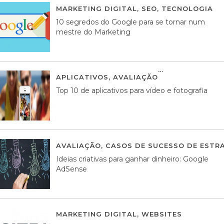
MARKETING DIGITAL
,
SEO
,
TECNOLOGIA
2
10 segredos do Google para se tornar num
mestre do Marketing
APLICATIVOS
,
AVALIAÇÃO
23 MARÇO, 201
Top 10 de aplicativos para vídeo e fotografia
AVALIAÇÃO
,
CASOS DE SUCESSO DE ESTRA
Ideias criativas para ganhar dinheiro: Google
AdSense
MARKETING DIGITAL
,
WEBSITES
05 AGOS