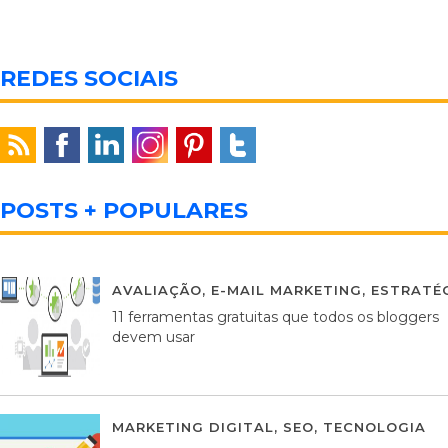
REDES SOCIAIS
POSTS + POPULARES
AVALIAÇÃO
,
E-MAIL MARKETING
,
ESTRATÉG
11 ferramentas gratuitas que todos os bloggers
devem usar
MARKETING DIGITAL
,
SEO
,
TECNOLOGIA
2