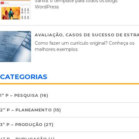
Sahifa: o template para todos os blogs
WordPress
AVALIAÇÃO
,
CASOS DE SUCESSO DE ESTRA
Como fazer um currículo original? Conheça os
melhores exemplos
CATEGORIAS
1º P – PESQUISA
(16)
2º P – PLANEAMENTO
(15)
3º P – PRODUÇÃO
(27)
4º P – PUBLICAÇÃO
(4)