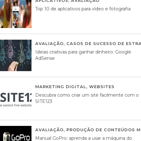
APLICATIVOS
,
AVALIAÇÃO
23 MARÇO, 201
Top 10 de aplicativos para vídeo e fotografia
AVALIAÇÃO
,
CASOS DE SUCESSO DE ESTRA
Ideias criativas para ganhar dinheiro: Google
AdSense
MARKETING DIGITAL
,
WEBSITES
05 AGOS
Descubra como criar um site facilmente com o
SITE123
AVALIAÇÃO
,
PRODUÇÃO DE CONTEÚDOS M
Manual GoPro: aprenda a usar a máquina do