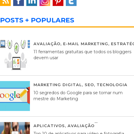
POSTS + POPULARES
AVALIAÇÃO
,
E-MAIL MARKETING
,
ESTRATÉG
11 ferramentas gratuitas que todos os bloggers
devem usar
MARKETING DIGITAL
,
SEO
,
TECNOLOGIA
2
10 segredos do Google para se tornar num
mestre do Marketing
APLICATIVOS
,
AVALIAÇÃO
23 MARÇO, 201
Top 10 de aplicativos para vídeo e fotografia