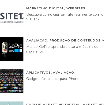
MARKETING DIGITAL
,
WEBSITES
05 AGOS
Descubra como criar um site facilmente com o
SITE123
AVALIAÇÃO
,
PRODUÇÃO DE CONTEÚDOS M
Manual GoPro: aprenda a usar a máquina do
momento
APLICATIVOS
,
AVALIAÇÃO
25 MARÇO, 201
Gadgets fantásticos para iPhone
CURSOS MARKETING DIGITAL
,
MARKETING 