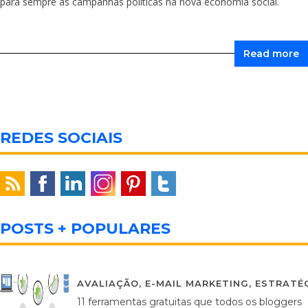
para sempre as campanhas políticas na nova economia social.
Read more
REDES SOCIAIS
POSTS + POPULARES
AVALIAÇÃO
,
E-MAIL MARKETING
,
ESTRATÉG
11 ferramentas gratuitas que todos os bloggers