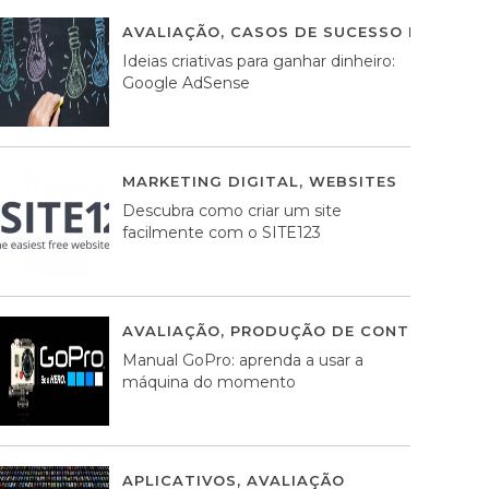
AVALIAÇÃO
,
CASOS DE SUCESSO DE ESTRA
Ideias criativas para ganhar dinheiro:
Google AdSense
MARKETING DIGITAL
,
WEBSITES
05 AGOS
Descubra como criar um site
facilmente com o SITE123
AVALIAÇÃO
,
PRODUÇÃO DE CONTEÚDOS M
Manual GoPro: aprenda a usar a
máquina do momento
APLICATIVOS
,
AVALIAÇÃO
25 MARÇO, 201