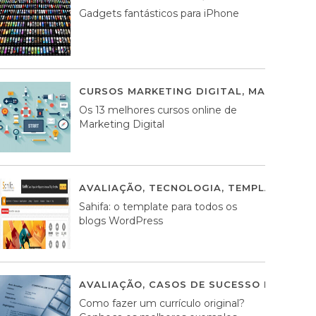
Gadgets fantásticos para iPhone
CURSOS MARKETING DIGITAL
,
MARKETING 
Os 13 melhores cursos online de
Marketing Digital
AVALIAÇÃO
,
TECNOLOGIA
,
TEMPLATES WO
Sahifa: o template para todos os
blogs WordPress
AVALIAÇÃO
,
CASOS DE SUCESSO DE ESTRA
Como fazer um currículo original?