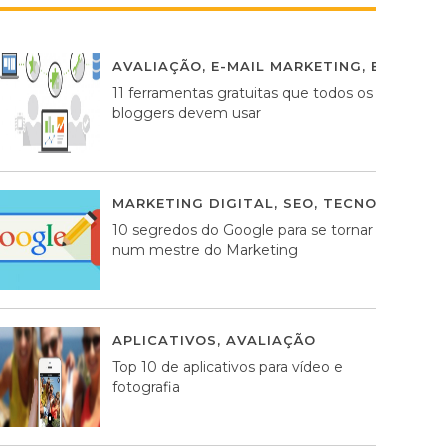
AVALIAÇÃO
,
E-MAIL MARKETING
,
ESTRATÉG
11 ferramentas gratuitas que todos os
bloggers devem usar
MARKETING DIGITAL
,
SEO
,
TECNOLOGIA
2
10 segredos do Google para se tornar
num mestre do Marketing
APLICATIVOS
,
AVALIAÇÃO
23 MARÇO, 201
Top 10 de aplicativos para vídeo e
fotografia