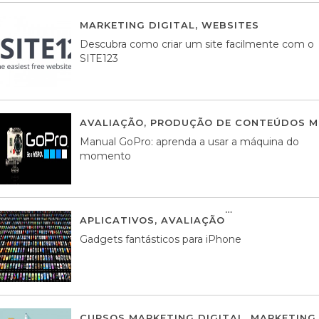
MARKETING DIGITAL
,
WEBSITES
05 AGOS
Descubra como criar um site facilmente com o
SITE123
AVALIAÇÃO
,
PRODUÇÃO DE CONTEÚDOS M
Manual GoPro: aprenda a usar a máquina do
momento
APLICATIVOS
,
AVALIAÇÃO
25 MARÇO, 201
Gadgets fantásticos para iPhone
CURSOS MARKETING DIGITAL
,
MARKETING 