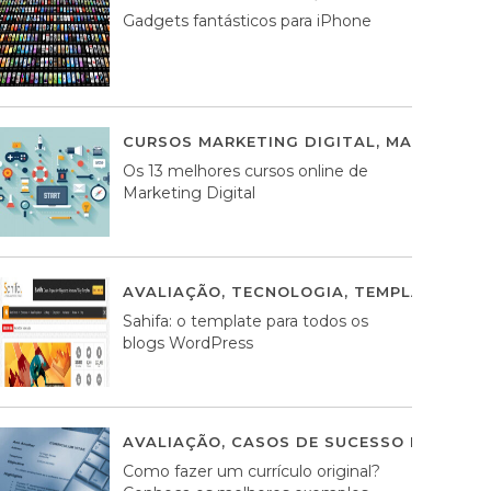
Gadgets fantásticos para iPhone
CURSOS MARKETING DIGITAL
,
MARKETING 
Os 13 melhores cursos online de
Marketing Digital
AVALIAÇÃO
,
TECNOLOGIA
,
TEMPLATES WO
Sahifa: o template para todos os
blogs WordPress
AVALIAÇÃO
,
CASOS DE SUCESSO DE ESTRA
Como fazer um currículo original?