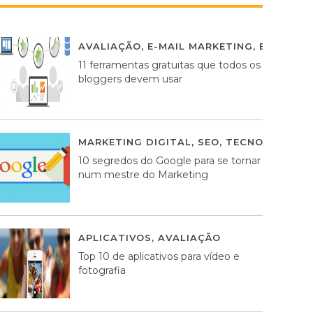
AVALIAÇÃO
,
E-MAIL MARKETING
,
ESTRATÉG
11 ferramentas gratuitas que todos os
bloggers devem usar
MARKETING DIGITAL
,
SEO
,
TECNOLOGIA
2
10 segredos do Google para se tornar
num mestre do Marketing
APLICATIVOS
,
AVALIAÇÃO
23 MARÇO, 201
Top 10 de aplicativos para vídeo e
fotografia