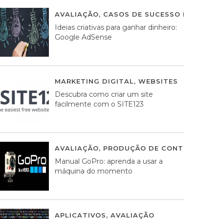
AVALIAÇÃO
,
CASOS DE SUCESSO DE ESTRA
Ideias criativas para ganhar dinheiro:
Google AdSense
MARKETING DIGITAL
,
WEBSITES
05 AGOS
Descubra como criar um site
facilmente com o SITE123
AVALIAÇÃO
,
PRODUÇÃO DE CONTEÚDOS M
Manual GoPro: aprenda a usar a
máquina do momento
APLICATIVOS
,
AVALIAÇÃO
25 MARÇO, 201