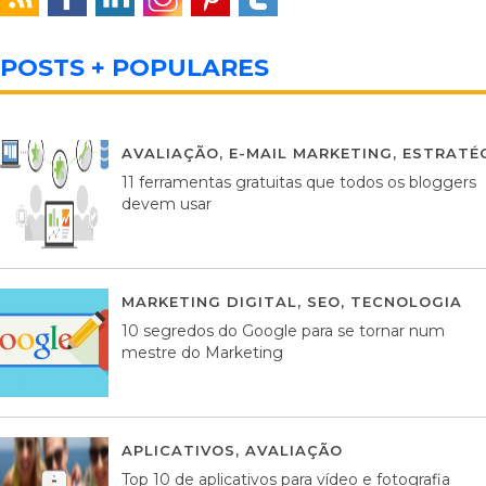
POSTS + POPULARES
AVALIAÇÃO
,
E-MAIL MARKETING
,
ESTRATÉG
11 ferramentas gratuitas que todos os bloggers
devem usar
MARKETING DIGITAL
,
SEO
,
TECNOLOGIA
2
10 segredos do Google para se tornar num
mestre do Marketing
APLICATIVOS
,
AVALIAÇÃO
23 MARÇO, 201
Top 10 de aplicativos para vídeo e fotografia