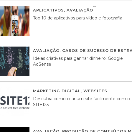
APLICATIVOS
,
AVALIAÇÃO
23 MARÇO, 201
Top 10 de aplicativos para vídeo e fotografia
AVALIAÇÃO
,
CASOS DE SUCESSO DE ESTRA
Ideias criativas para ganhar dinheiro: Google
AdSense
MARKETING DIGITAL
,
WEBSITES
05 AGOS
Descubra como criar um site facilmente com o
SITE123
AVALIAÇÃO
,
PRODUÇÃO DE CONTEÚDOS M