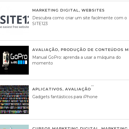
MARKETING DIGITAL
,
WEBSITES
05 AGOS
Descubra como criar um site facilmente com o
SITE123
AVALIAÇÃO
,
PRODUÇÃO DE CONTEÚDOS M
Manual GoPro: aprenda a usar a máquina do
momento
APLICATIVOS
,
AVALIAÇÃO
25 MARÇO, 201
Gadgets fantásticos para iPhone
CURSOS MARKETING DIGITAL
,
MARKETING 