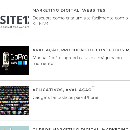
MARKETING DIGITAL
,
WEBSITES
05 AGOS
Descubra como criar um site facilmente com o
SITE123
AVALIAÇÃO
,
PRODUÇÃO DE CONTEÚDOS M
Manual GoPro: aprenda a usar a máquina do
momento
APLICATIVOS
,
AVALIAÇÃO
25 MARÇO, 201
Gadgets fantásticos para iPhone
CURSOS MARKETING DIGITAL
,
MARKETING 