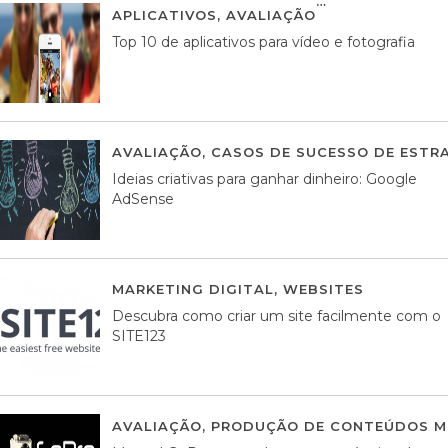
APLICATIVOS
,
AVALIAÇÃO
23 MARÇO, 201
Top 10 de aplicativos para vídeo e fotografia
AVALIAÇÃO
,
CASOS DE SUCESSO DE ESTRA
Ideias criativas para ganhar dinheiro: Google
AdSense
MARKETING DIGITAL
,
WEBSITES
05 AGOS
Descubra como criar um site facilmente com o
SITE123
AVALIAÇÃO
,
PRODUÇÃO DE CONTEÚDOS M