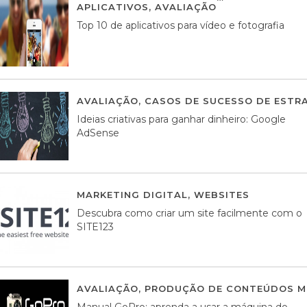
APLICATIVOS
,
AVALIAÇÃO
23 MARÇO, 201
Top 10 de aplicativos para vídeo e fotografia
AVALIAÇÃO
,
CASOS DE SUCESSO DE ESTRA
Ideias criativas para ganhar dinheiro: Google
AdSense
MARKETING DIGITAL
,
WEBSITES
05 AGOS
Descubra como criar um site facilmente com o
SITE123
AVALIAÇÃO
,
PRODUÇÃO DE CONTEÚDOS M
Manual GoPro: aprenda a usar a máquina do