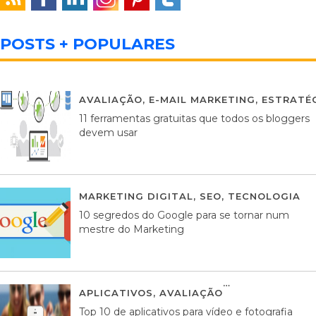
POSTS + POPULARES
AVALIAÇÃO
,
E-MAIL MARKETING
,
ESTRATÉG
11 ferramentas gratuitas que todos os bloggers
devem usar
MARKETING DIGITAL
,
SEO
,
TECNOLOGIA
2
10 segredos do Google para se tornar num
mestre do Marketing
APLICATIVOS
,
AVALIAÇÃO
23 MARÇO, 201
Top 10 de aplicativos para vídeo e fotografia