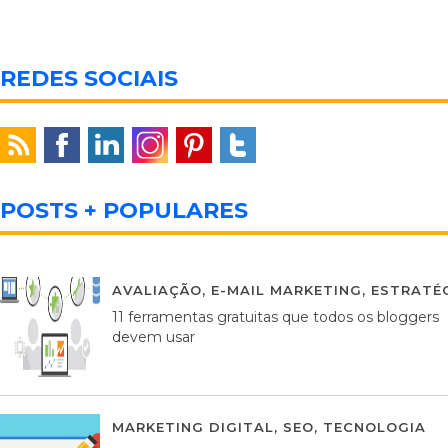
REDES SOCIAIS
POSTS + POPULARES
AVALIAÇÃO
,
E-MAIL MARKETING
,
ESTRATÉG
11 ferramentas gratuitas que todos os bloggers
devem usar
MARKETING DIGITAL
,
SEO
,
TECNOLOGIA
2