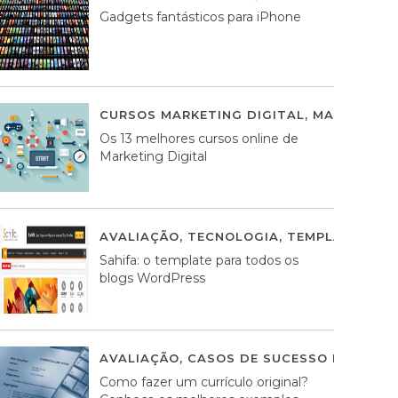
Gadgets fantásticos para iPhone
CURSOS MARKETING DIGITAL
,
MARKETING 
Os 13 melhores cursos online de
Marketing Digital
AVALIAÇÃO
,
TECNOLOGIA
,
TEMPLATES WO
Sahifa: o template para todos os
blogs WordPress
AVALIAÇÃO
,
CASOS DE SUCESSO DE ESTRA
Como fazer um currículo original?