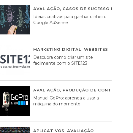
AVALIAÇÃO
,
CASOS DE SUCESSO DE ESTRA
Ideias criativas para ganhar dinheiro:
Google AdSense
MARKETING DIGITAL
,
WEBSITES
05 AGOS
Descubra como criar um site
facilmente com o SITE123
AVALIAÇÃO
,
PRODUÇÃO DE CONTEÚDOS M
Manual GoPro: aprenda a usar a
máquina do momento
APLICATIVOS
,
AVALIAÇÃO
25 MARÇO, 201