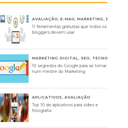
AVALIAÇÃO
,
E-MAIL MARKETING
,
ESTRATÉG
11 ferramentas gratuitas que todos os
bloggers devem usar
MARKETING DIGITAL
,
SEO
,
TECNOLOGIA
2
10 segredos do Google para se tornar
num mestre do Marketing
APLICATIVOS
,
AVALIAÇÃO
23 MARÇO, 201
Top 10 de aplicativos para vídeo e
fotografia