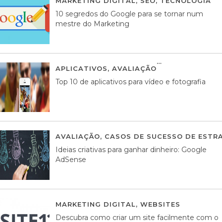
MARKETING DIGITAL
,
SEO
,
TECNOLOGIA
2
10 segredos do Google para se tornar num
mestre do Marketing
APLICATIVOS
,
AVALIAÇÃO
23 MARÇO, 201
Top 10 de aplicativos para vídeo e fotografia
AVALIAÇÃO
,
CASOS DE SUCESSO DE ESTRA
Ideias criativas para ganhar dinheiro: Google
AdSense
MARKETING DIGITAL
,
WEBSITES
05 AGOS
Descubra como criar um site facilmente com o