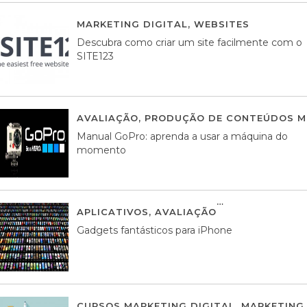
MARKETING DIGITAL
,
WEBSITES
05 AGOS
Descubra como criar um site facilmente com o
SITE123
AVALIAÇÃO
,
PRODUÇÃO DE CONTEÚDOS M
Manual GoPro: aprenda a usar a máquina do
momento
APLICATIVOS
,
AVALIAÇÃO
25 MARÇO, 201
Gadgets fantásticos para iPhone
CURSOS MARKETING DIGITAL
,
MARKETING 