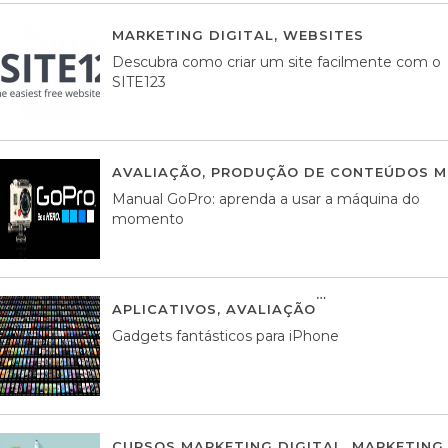
MARKETING DIGITAL
,
WEBSITES
05 AGOS
Descubra como criar um site facilmente com o
SITE123
AVALIAÇÃO
,
PRODUÇÃO DE CONTEÚDOS M
Manual GoPro: aprenda a usar a máquina do
momento
APLICATIVOS
,
AVALIAÇÃO
25 MARÇO, 201
Gadgets fantásticos para iPhone
CURSOS MARKETING DIGITAL
,
MARKETING 