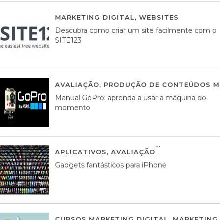
MARKETING DIGITAL
,
WEBSITES
05 AGOS
Descubra como criar um site facilmente com o
SITE123
AVALIAÇÃO
,
PRODUÇÃO DE CONTEÚDOS M
Manual GoPro: aprenda a usar a máquina do
momento
APLICATIVOS
,
AVALIAÇÃO
25 MARÇO, 201
Gadgets fantásticos para iPhone
CURSOS MARKETING DIGITAL
,
MARKETING 