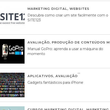
MARKETING DIGITAL
,
WEBSITES
05 AGOS
Descubra como criar um site facilmente com o
SITE123
AVALIAÇÃO
,
PRODUÇÃO DE CONTEÚDOS M
Manual GoPro: aprenda a usar a máquina do
momento
APLICATIVOS
,
AVALIAÇÃO
25 MARÇO, 201
Gadgets fantásticos para iPhone
CURSOS MARKETING DIGITAL
,
MARKETING 