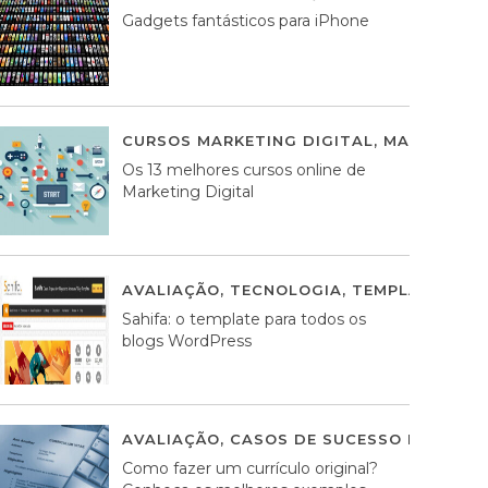
Gadgets fantásticos para iPhone
CURSOS MARKETING DIGITAL
,
MARKETING 
Os 13 melhores cursos online de
Marketing Digital
AVALIAÇÃO
,
TECNOLOGIA
,
TEMPLATES WO
Sahifa: o template para todos os
blogs WordPress
AVALIAÇÃO
,
CASOS DE SUCESSO DE ESTRA
Como fazer um currículo original?