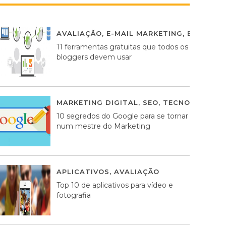
AVALIAÇÃO
,
E-MAIL MARKETING
,
ESTRATÉG
11 ferramentas gratuitas que todos os
bloggers devem usar
MARKETING DIGITAL
,
SEO
,
TECNOLOGIA
2
10 segredos do Google para se tornar
num mestre do Marketing
APLICATIVOS
,
AVALIAÇÃO
23 MARÇO, 201
Top 10 de aplicativos para vídeo e
fotografia