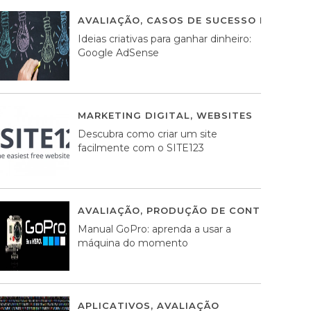
AVALIAÇÃO
,
CASOS DE SUCESSO DE ESTRA
Ideias criativas para ganhar dinheiro:
Google AdSense
MARKETING DIGITAL
,
WEBSITES
05 AGOS
Descubra como criar um site
facilmente com o SITE123
AVALIAÇÃO
,
PRODUÇÃO DE CONTEÚDOS M
Manual GoPro: aprenda a usar a
máquina do momento
APLICATIVOS
,
AVALIAÇÃO
25 MARÇO, 201