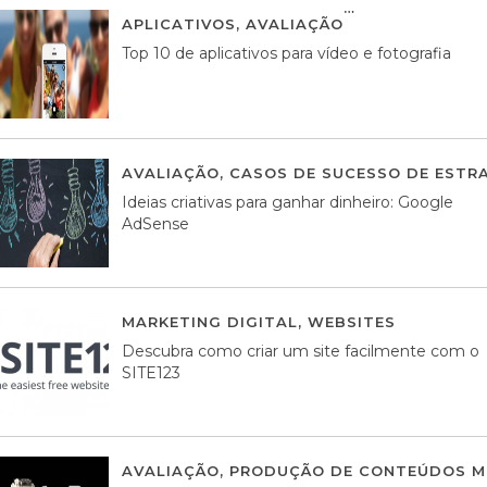
APLICATIVOS
,
AVALIAÇÃO
23 MARÇO, 201
Top 10 de aplicativos para vídeo e fotografia
AVALIAÇÃO
,
CASOS DE SUCESSO DE ESTRA
Ideias criativas para ganhar dinheiro: Google
AdSense
MARKETING DIGITAL
,
WEBSITES
05 AGOS
Descubra como criar um site facilmente com o
SITE123
AVALIAÇÃO
,
PRODUÇÃO DE CONTEÚDOS M