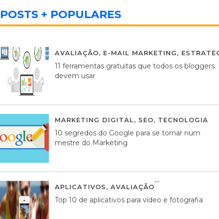
POSTS + POPULARES
AVALIAÇÃO
,
E-MAIL MARKETING
,
ESTRATÉG
11 ferramentas gratuitas que todos os bloggers
devem usar
MARKETING DIGITAL
,
SEO
,
TECNOLOGIA
2
10 segredos do Google para se tornar num
mestre do Marketing
APLICATIVOS
,
AVALIAÇÃO
23 MARÇO, 201
Top 10 de aplicativos para vídeo e fotografia