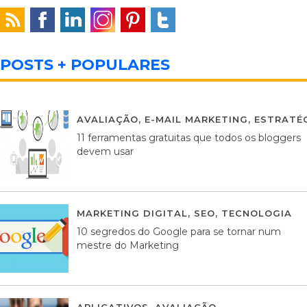
POSTS + POPULARES
AVALIAÇÃO
,
E-MAIL MARKETING
,
ESTRATÉG
11 ferramentas gratuitas que todos os bloggers
devem usar
MARKETING DIGITAL
,
SEO
,
TECNOLOGIA
2
10 segredos do Google para se tornar num
mestre do Marketing
APLICATIVOS
,
AVALIAÇÃO
23 MARÇO, 201