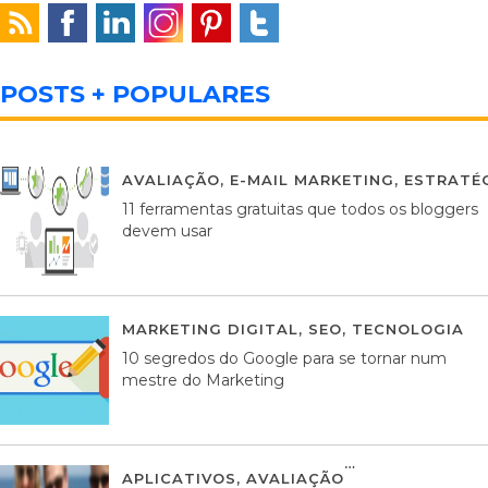
POSTS + POPULARES
AVALIAÇÃO
,
E-MAIL MARKETING
,
ESTRATÉG
11 ferramentas gratuitas que todos os bloggers
devem usar
MARKETING DIGITAL
,
SEO
,
TECNOLOGIA
2
10 segredos do Google para se tornar num
mestre do Marketing
APLICATIVOS
,
AVALIAÇÃO
23 MARÇO, 201