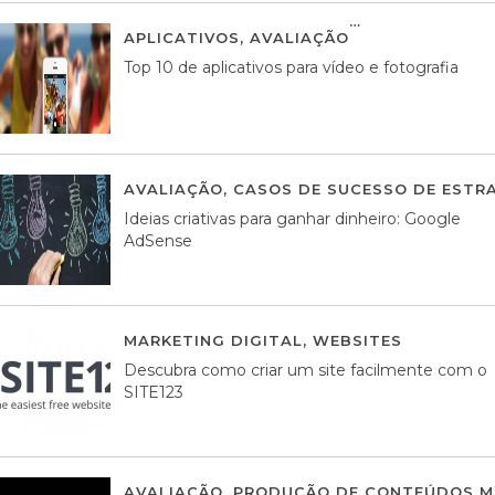
APLICATIVOS
,
AVALIAÇÃO
23 MARÇO, 201
Top 10 de aplicativos para vídeo e fotografia
AVALIAÇÃO
,
CASOS DE SUCESSO DE ESTRA
Ideias criativas para ganhar dinheiro: Google
AdSense
MARKETING DIGITAL
,
WEBSITES
05 AGOS
Descubra como criar um site facilmente com o
SITE123
AVALIAÇÃO
,
PRODUÇÃO DE CONTEÚDOS M