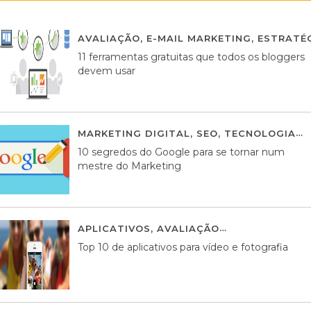
AVALIAÇÃO
,
E-MAIL MARKETING
,
ESTRATÉG
11 ferramentas gratuitas que todos os bloggers
devem usar
MARKETING DIGITAL
,
SEO
,
TECNOLOGIA
2
10 segredos do Google para se tornar num
mestre do Marketing
APLICATIVOS
,
AVALIAÇÃO
23 MARÇO, 201
Top 10 de aplicativos para vídeo e fotografia