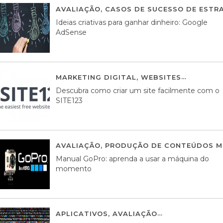
AVALIAÇÃO
,
CASOS DE SUCESSO DE ESTRA
Ideias criativas para ganhar dinheiro: Google
AdSense
MARKETING DIGITAL
,
WEBSITES
05 AGOS
Descubra como criar um site facilmente com o
SITE123
AVALIAÇÃO
,
PRODUÇÃO DE CONTEÚDOS M
Manual GoPro: aprenda a usar a máquina do
momento
APLICATIVOS
,
AVALIAÇÃO
25 MARÇO, 201