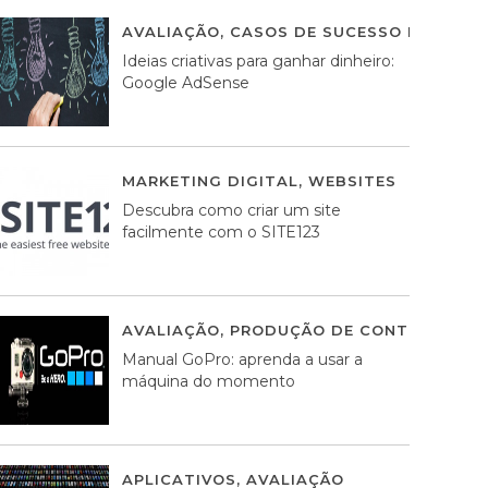
AVALIAÇÃO
,
CASOS DE SUCESSO DE ESTRA
Ideias criativas para ganhar dinheiro:
Google AdSense
MARKETING DIGITAL
,
WEBSITES
05 AGOS
Descubra como criar um site
facilmente com o SITE123
AVALIAÇÃO
,
PRODUÇÃO DE CONTEÚDOS M
Manual GoPro: aprenda a usar a
máquina do momento
APLICATIVOS
,
AVALIAÇÃO
25 MARÇO, 201