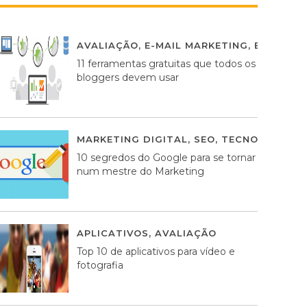
AVALIAÇÃO
,
E-MAIL MARKETING
,
ESTRATÉG
11 ferramentas gratuitas que todos os
bloggers devem usar
MARKETING DIGITAL
,
SEO
,
TECNOLOGIA
2
10 segredos do Google para se tornar
num mestre do Marketing
APLICATIVOS
,
AVALIAÇÃO
23 MARÇO, 201
Top 10 de aplicativos para vídeo e
fotografia