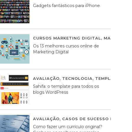
Gadgets fantásticos para iPhone
CURSOS MARKETING DIGITAL
,
MARKETING 
Os 13 melhores cursos online de
Marketing Digital
AVALIAÇÃO
,
TECNOLOGIA
,
TEMPLATES WO
Sahifa: o template para todos os
blogs WordPress
AVALIAÇÃO
,
CASOS DE SUCESSO DE ESTRA
Como fazer um currículo original?