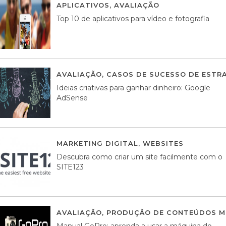
APLICATIVOS
,
AVALIAÇÃO
23 MARÇO, 201
Top 10 de aplicativos para vídeo e fotografia
AVALIAÇÃO
,
CASOS DE SUCESSO DE ESTRA
Ideias criativas para ganhar dinheiro: Google
AdSense
MARKETING DIGITAL
,
WEBSITES
05 AGOS
Descubra como criar um site facilmente com o
SITE123
AVALIAÇÃO
,
PRODUÇÃO DE CONTEÚDOS M
Manual GoPro: aprenda a usar a máquina do