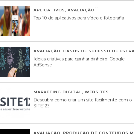
APLICATIVOS
,
AVALIAÇÃO
23 MARÇO, 201
Top 10 de aplicativos para vídeo e fotografia
AVALIAÇÃO
,
CASOS DE SUCESSO DE ESTRA
Ideias criativas para ganhar dinheiro: Google
AdSense
MARKETING DIGITAL
,
WEBSITES
05 AGOS
Descubra como criar um site facilmente com o
SITE123
AVALIAÇÃO
,
PRODUÇÃO DE CONTEÚDOS M