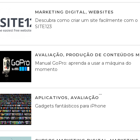
MARKETING DIGITAL
,
WEBSITES
05 AGOS
Descubra como criar um site facilmente com o
SITE123
AVALIAÇÃO
,
PRODUÇÃO DE CONTEÚDOS M
Manual GoPro: aprenda a usar a máquina do
momento
APLICATIVOS
,
AVALIAÇÃO
25 MARÇO, 201
Gadgets fantásticos para iPhone