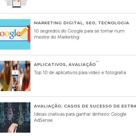
MARKETING DIGITAL
,
SEO
,
TECNOLOGIA
2
10 segredos do Google para se tornar num
mestre do Marketing
APLICATIVOS
,
AVALIAÇÃO
23 MARÇO, 201
Top 10 de aplicativos para vídeo e fotografia
AVALIAÇÃO
,
CASOS DE SUCESSO DE ESTRA
Ideias criativas para ganhar dinheiro: Google
AdSense