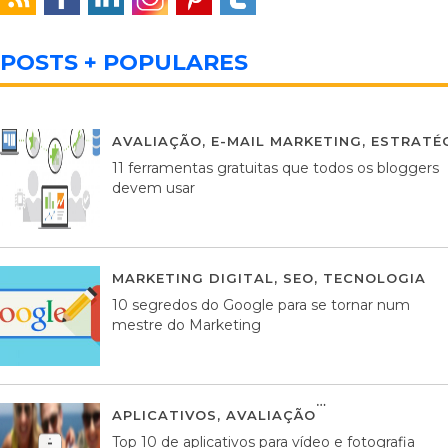
POSTS + POPULARES
AVALIAÇÃO
,
E-MAIL MARKETING
,
ESTRATÉG
11 ferramentas gratuitas que todos os bloggers
devem usar
MARKETING DIGITAL
,
SEO
,
TECNOLOGIA
2
10 segredos do Google para se tornar num
mestre do Marketing
APLICATIVOS
,
AVALIAÇÃO
23 MARÇO, 201
Top 10 de aplicativos para vídeo e fotografia