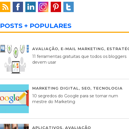
POSTS + POPULARES
AVALIAÇÃO
,
E-MAIL MARKETING
,
ESTRATÉG
11 ferramentas gratuitas que todos os bloggers
devem usar
MARKETING DIGITAL
,
SEO
,
TECNOLOGIA
2
10 segredos do Google para se tornar num
mestre do Marketing
APLICATIVOS
,
AVALIAÇÃO
23 MARÇO, 201