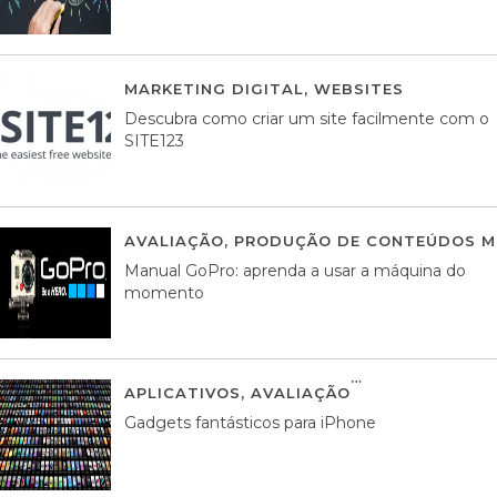
MARKETING DIGITAL
,
WEBSITES
05 AGOS
Descubra como criar um site facilmente com o
SITE123
AVALIAÇÃO
,
PRODUÇÃO DE CONTEÚDOS M
Manual GoPro: aprenda a usar a máquina do
momento
APLICATIVOS
,
AVALIAÇÃO
25 MARÇO, 201
Gadgets fantásticos para iPhone