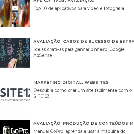
APLICATIVOS
,
AVALIAÇÃO
23 MARÇO, 201
Top 10 de aplicativos para vídeo e fotografia
AVALIAÇÃO
,
CASOS DE SUCESSO DE ESTRA
Ideias criativas para ganhar dinheiro: Google
AdSense
MARKETING DIGITAL
,
WEBSITES
05 AGOS
Descubra como criar um site facilmente com o
SITE123
AVALIAÇÃO
,
PRODUÇÃO DE CONTEÚDOS M
Manual GoPro: aprenda a usar a máquina do