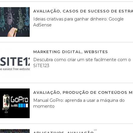
AVALIAÇÃO
,
CASOS DE SUCESSO DE ESTRA
Ideias criativas para ganhar dinheiro: Google
AdSense
MARKETING DIGITAL
,
WEBSITES
05 AGOS
Descubra como criar um site facilmente com o
SITE123
AVALIAÇÃO
,
PRODUÇÃO DE CONTEÚDOS M
Manual GoPro: aprenda a usar a máquina do
momento
APLICATIVOS
,
AVALIAÇÃO
25 MARÇO, 201