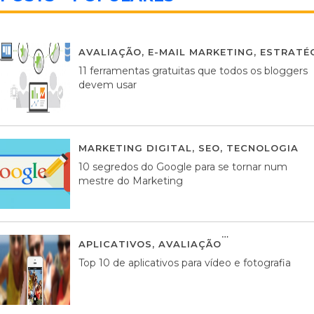
AVALIAÇÃO
,
E-MAIL MARKETING
,
ESTRATÉG
11 ferramentas gratuitas que todos os bloggers
devem usar
MARKETING DIGITAL
,
SEO
,
TECNOLOGIA
2
10 segredos do Google para se tornar num
mestre do Marketing
APLICATIVOS
,
AVALIAÇÃO
23 MARÇO, 201
Top 10 de aplicativos para vídeo e fotografia