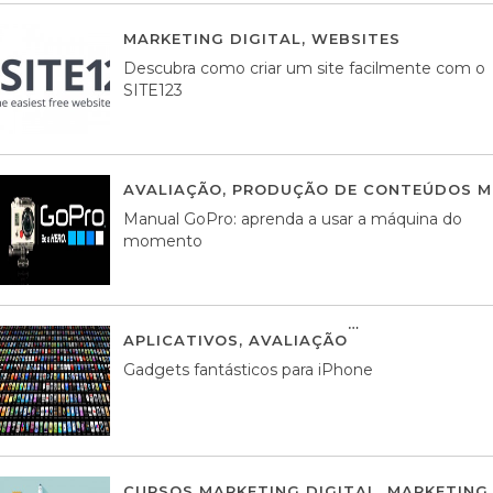
MARKETING DIGITAL
,
WEBSITES
05 AGOS
Descubra como criar um site facilmente com o
SITE123
AVALIAÇÃO
,
PRODUÇÃO DE CONTEÚDOS M
Manual GoPro: aprenda a usar a máquina do
momento
APLICATIVOS
,
AVALIAÇÃO
25 MARÇO, 201
Gadgets fantásticos para iPhone
CURSOS MARKETING DIGITAL
,
MARKETING 