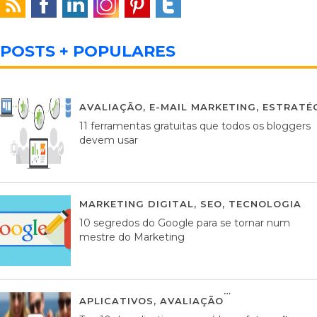
POSTS + POPULARES
AVALIAÇÃO
,
E-MAIL MARKETING
,
ESTRATÉG
11 ferramentas gratuitas que todos os bloggers
devem usar
MARKETING DIGITAL
,
SEO
,
TECNOLOGIA
2
10 segredos do Google para se tornar num
mestre do Marketing
APLICATIVOS
,
AVALIAÇÃO
23 MARÇO, 201