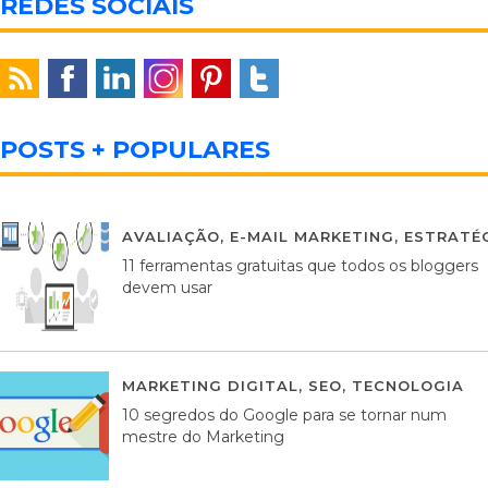
REDES SOCIAIS
POSTS + POPULARES
AVALIAÇÃO
,
E-MAIL MARKETING
,
ESTRATÉG
11 ferramentas gratuitas que todos os bloggers
devem usar
MARKETING DIGITAL
,
SEO
,
TECNOLOGIA
2
10 segredos do Google para se tornar num
mestre do Marketing