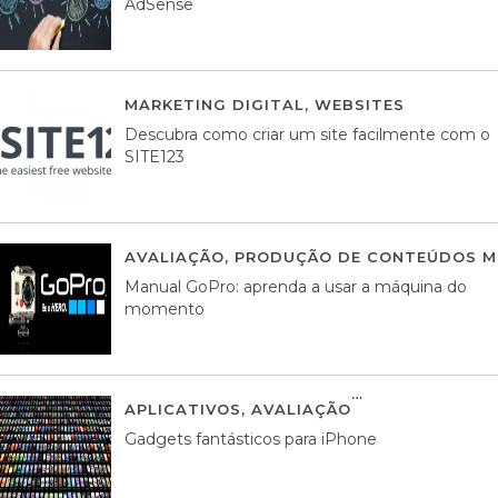
AdSense
MARKETING DIGITAL
,
WEBSITES
05 AGOS
Descubra como criar um site facilmente com o
SITE123
AVALIAÇÃO
,
PRODUÇÃO DE CONTEÚDOS M
Manual GoPro: aprenda a usar a máquina do
momento
APLICATIVOS
,
AVALIAÇÃO
25 MARÇO, 201
Gadgets fantásticos para iPhone