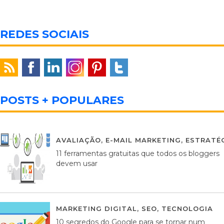
REDES SOCIAIS
POSTS + POPULARES
AVALIAÇÃO
,
E-MAIL MARKETING
,
ESTRATÉG
11 ferramentas gratuitas que todos os bloggers
devem usar
MARKETING DIGITAL
,
SEO
,
TECNOLOGIA
2
10 segredos do Google para se tornar num