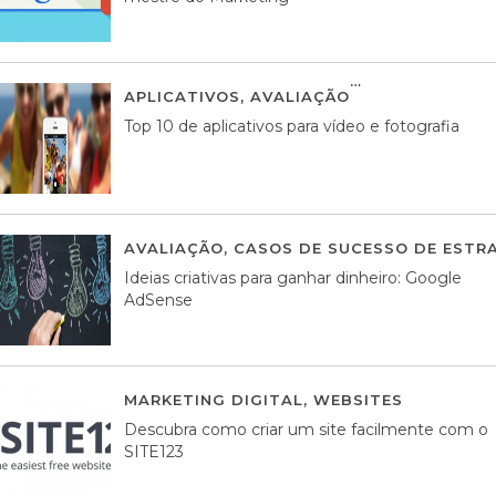
APLICATIVOS
,
AVALIAÇÃO
23 MARÇO, 201
Top 10 de aplicativos para vídeo e fotografia
AVALIAÇÃO
,
CASOS DE SUCESSO DE ESTRA
Ideias criativas para ganhar dinheiro: Google
AdSense
MARKETING DIGITAL
,
WEBSITES
05 AGOS
Descubra como criar um site facilmente com o
SITE123