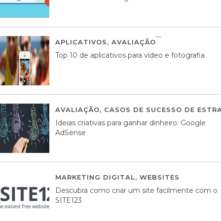
APLICATIVOS
,
AVALIAÇÃO
23 MARÇO, 201
Top 10 de aplicativos para vídeo e fotografia
AVALIAÇÃO
,
CASOS DE SUCESSO DE ESTRA
Ideias criativas para ganhar dinheiro: Google
AdSense
MARKETING DIGITAL
,
WEBSITES
05 AGOS
Descubra como criar um site facilmente com o
SITE123