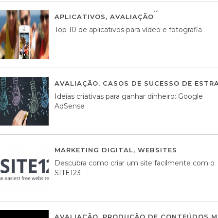
APLICATIVOS
,
AVALIAÇÃO
23 MARÇO, 201
Top 10 de aplicativos para vídeo e fotografia
AVALIAÇÃO
,
CASOS DE SUCESSO DE ESTRA
Ideias criativas para ganhar dinheiro: Google
AdSense
MARKETING DIGITAL
,
WEBSITES
05 AGOS
Descubra como criar um site facilmente com o
SITE123
AVALIAÇÃO
,
PRODUÇÃO DE CONTEÚDOS M